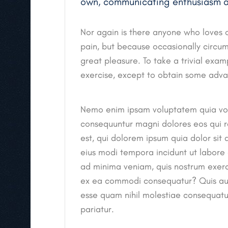
own, communicating enthusiasm and
Nor again is there anyone who loves or
pain, but because occasionally circu
great pleasure. To take a trivial exam
exercise, except to obtain some adva
Nemo enim ipsam voluptatem quia volup
consequuntur magni dolores eos qui 
est, qui dolorem ipsum quia dolor sit
eius modi tempora incidunt ut labor
ad minima veniam, quis nostrum exercit
ex ea commodi consequatur? Quis aute
esse quam nihil molestiae consequatur
pariatur.