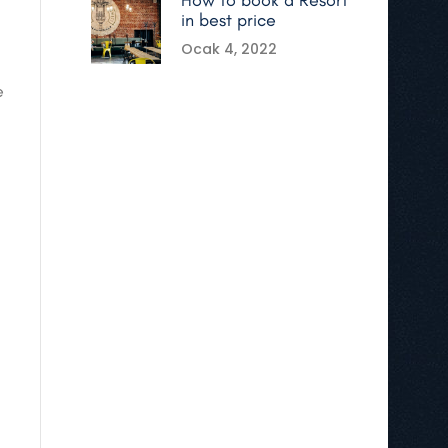
How to book a Resort
in best price
Ocak 4, 2022
e
d