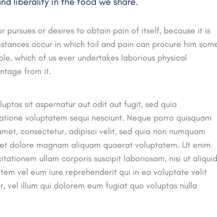
 liberality in the food we share.
 pursues or desires to obtain pain of itself, because it is
mstances occur in which toil and pain can procure him som
ple, which of us ever undertakes laborious physical
ntage from it.
tas sit aspernatur aut odit aut fugit, sed quia
ratione voluptatem sequi nesciunt. Neque porro quisquam
 amet, consectetur, adipisci velit, sed quia non numquam
e et dolore magnam aliquam quaerat voluptatem. Ut enim
ationem ullam corporis suscipit laboriosam, nisi ut aliqui
m vel eum iure reprehenderit qui in ea voluptate velit
, vel illum qui dolorem eum fugiat quo voluptas nulla