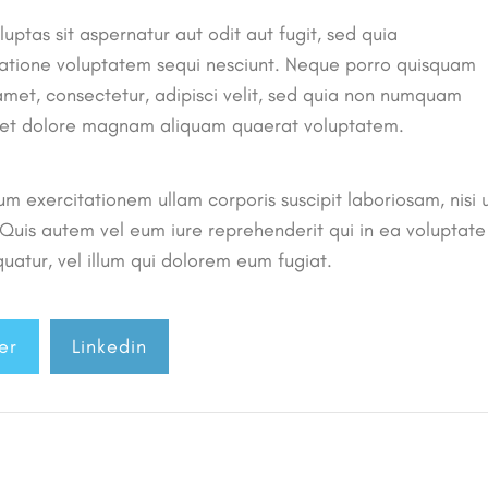
tas sit aspernatur aut odit aut fugit, sed quia
ratione voluptatem sequi nesciunt. Neque porro quisquam
 amet, consectetur, adipisci velit, sed quia non numquam
e et dolore magnam aliquam quaerat voluptatem.
m exercitationem ullam corporis suscipit laboriosam, nisi 
uis autem vel eum iure reprehenderit qui in ea voluptate
uatur, vel illum qui dolorem eum fugiat.
er
Linkedin