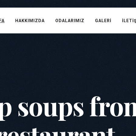
FA
HAKKIMIZDA
ODALARIMIZ
GALERI
İLETI
op soups fro
restaurant 