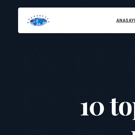
ANASAY
10 t