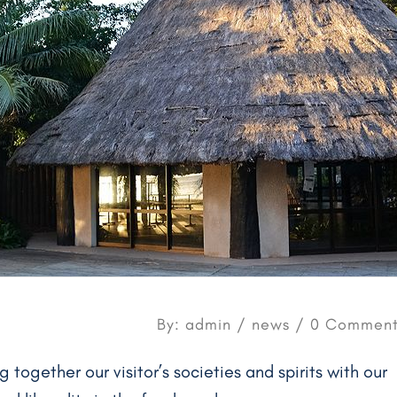
By: admin /
news
/ 0 Comment
g together our visitor’s societies and spirits with our