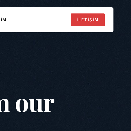
ŞIM
İLETIŞIM
m our
…